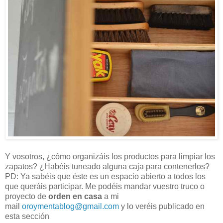
Y vosotros, ¿cómo organizáis los productos para limpiar los
zapatos? ¿Habéis tuneado alguna caja para contenerlos?
PD: Ya sabéis que éste es un espacio abierto a todos los
que queráis participar. Me podéis mandar vuestro truco o
proyecto de
orden en casa
a mi
mail
oroymentablog@gmail.com
y lo veréis publicado en
esta sección