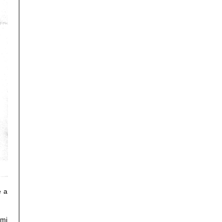
e a
 mi