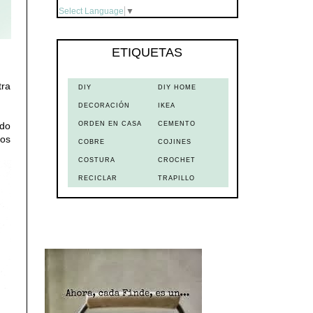
Select Language
▼
ETIQUETAS
tra
DIY
DIY HOME
DECORACIÓN
IKEA
ORDEN EN CASA
CEMENTO
ado
mos
COBRE
COJINES
COSTURA
CROCHET
RECICLAR
TRAPILLO