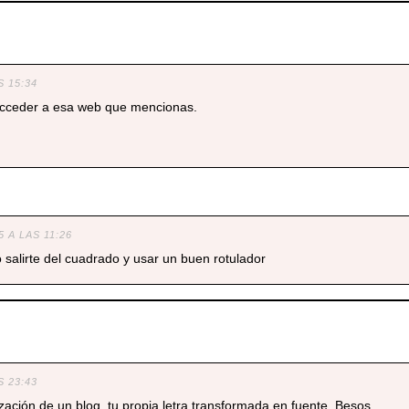
S 15:34
 acceder a esa web que mencionas.
5 A LAS 11:26
 salirte del cuadrado y usar un buen rotulador
S 23:43
ación de un blog, tu propia letra transformada en fuente. Besos