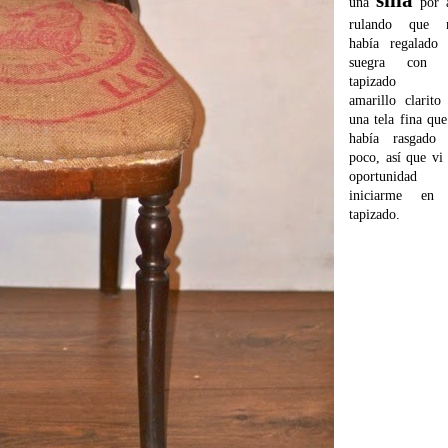
silla
una
por 
rulando que 
había regalado
suegra con 
tapizado 
amarillo clarito
una tela fina que
había rasgado
poco, así que vi
oportunidad 
iniciarme en 
tapizado.