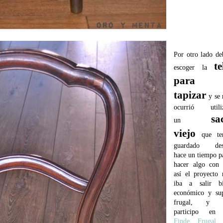
Por otro lado de
te
escoger la
para
tapizar
y se
ocurrió utili
sa
un
viejo
que te
guardado des
hace un tiempo p
hacer algo con 
así el proyecto
iba a salir b
económico y su
frugal, y a
participo en 
Finde Frugal 