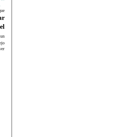
.
ue
ar
l
 un
ejo
er