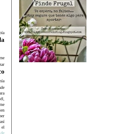
bía
la
 me
zar
co
nía
de
ara
él,
 me
ien
per
sí
el
de