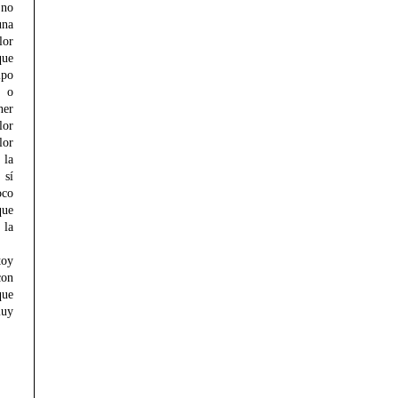
 no
na
lor
ue
po
, o
ner
or
lor
 la
 sí
oco
que
 la
oy
con
que
uy