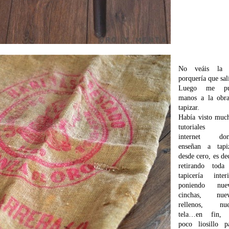
No veáis la 
porquería que sal
Luego me pu
manos a la obr
tapizar.
Había visto muc
tutoriales 
internet don
enseñan a tapi
desde cero, es dec
retirando toda
tapicería interi
poniendo nuev
cinchas, nuev
rellenos, nue
tela…en fin, 
poco liosillo p