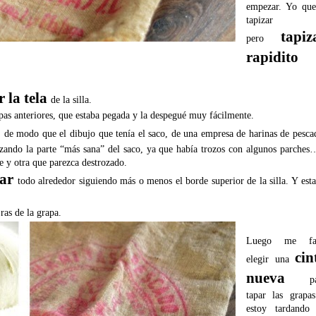
empezar. Yo que
tapizar
tapiz
pero
rapidito
 la tela
de la silla.
rapas anteriores, que estaba pegada y la despegué muy fácilmente.
o
de modo que el dibujo que tenía el saco, de una empresa de harinas de pesca
lizando la parte “más sana” del saco, ya que había trozos con algunos parche
ge y otra que parezca destrozado.
ar
todo alrededor siguiendo más o menos el borde superior de la silla. Y esta
ras de la grapa.
Luego me fal
cin
elegir una
nueva
p
tapar las grapa
estoy tardando