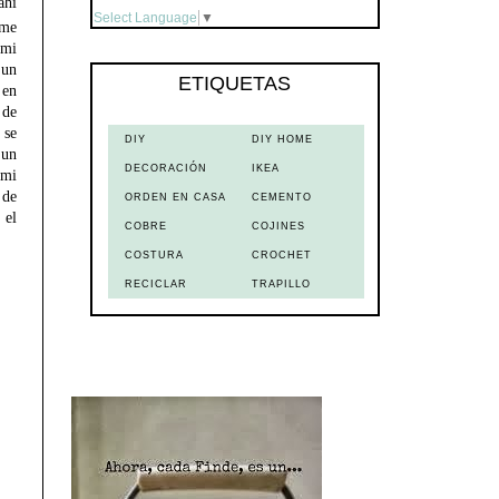
ahí
Select Language
▼
me
 mi
un
ETIQUETAS
en
 de
 se
DIY
DIY HOME
 un
DECORACIÓN
IKEA
 mi
de
ORDEN EN CASA
CEMENTO
el
COBRE
COJINES
COSTURA
CROCHET
RECICLAR
TRAPILLO