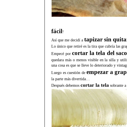
fácil
!
tapizar sin quitar
Así que me decidí a
Lo único que retiré es la tira que cubría las g
cortar la tela del sac
Empecé por
quedara más o menos visible en la silla y uti
una cosa es que se lleve lo deteriorado y vinta
empezar a grap
Luego es cuestión de
la parte más divertida…
cortar la tela
Después debemos
sobrante a 