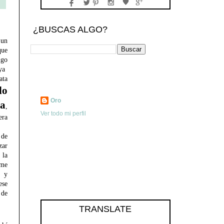
¿BUSCAS ALGO?
 un
que
go
ya
ta
do
Oro
la
,
Ver todo mi perfil
era
de
zar
 la
 me
y
ese
 de
TRANSLATE