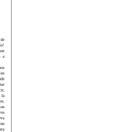
de
ío!
se
a a
hos
en
de
zar
ir,
 la
or,
as
os
va
un
ara