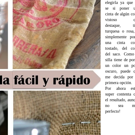
elegirla ya que
se si poner u
cinta de algún co
vistoso q
destaque, ti
turquesa o rosa
simplemente po
una cinta col
tostado, del co
del saco. Como
silla tiene de por
un color un p
oscuro, puede 
me decida por
primera opción.
Por ahora est
super contenta 
el resultado, aun
no sea m
perfecto!