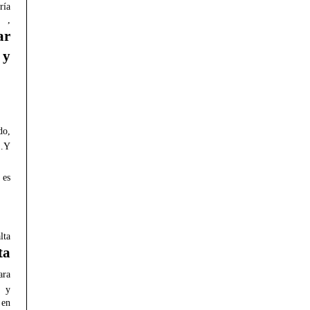
ría
 ,
ar
 y
do,
s…Y
 es
ta
ta
ara
s y
 en