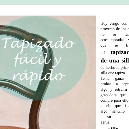
Hoy vengo con
proyecto de los 
no os ten
acostumbradas…
que se tra
tapiza
del
de una sil
de hecho la prim
silla que tapizo.
Tenía ganas 
probar a tapi
algo y estrenar
grapadora que
compré para ello
quería que fu
algo sencillo
tapizar.
Tenía