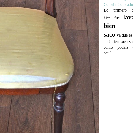
Colorín Colorado
Lo primero q
lav
hice fue
bien e
saco
ya que es
auténtico saco vi
como podéis v
aquí…